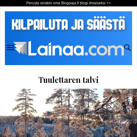
Perusta sinäkin oma Blogaaja.fi blogi ilmaiseksi >>
Tuulettaren talvi