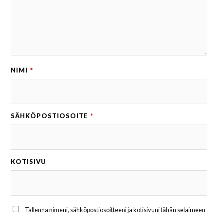
NIMI
*
SÄHKÖPOSTIOSOITE
*
KOTISIVU
Tallenna nimeni, sähköpostiosoitteeni ja kotisivuni tähän selaimeen