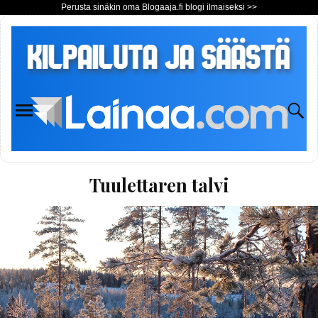
Perusta sinäkin oma Blogaaja.fi blogi ilmaiseksi >>
Tuulettaren talvi