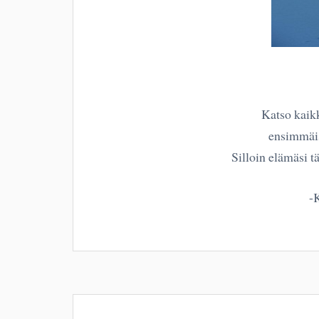
Katso kaikk
ensimmäist
Silloin elämäsi t
-