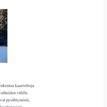
akentaa kaarisiltoja
vaiheiden välille.
vat pysähtymistä,
levähtämistä