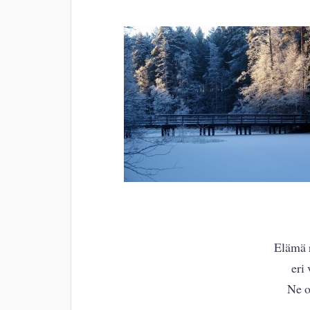
Elämä r
eri 
Ne o