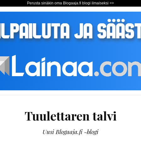
Perusta sinäkin oma Blogaaja.fi blogi ilmaiseksi >>
Tuulettaren talvi
Uusi Blogaaja.fi -blogi