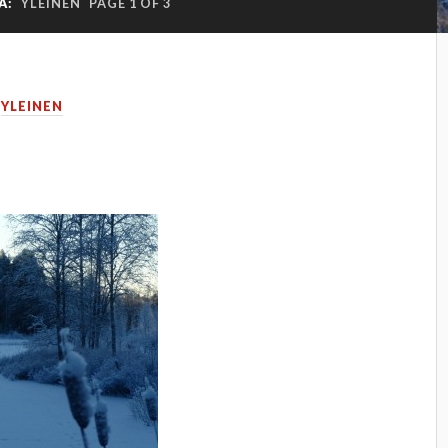
A:
YLEINEN
PAGE 1 OF 3
N
YLEINEN