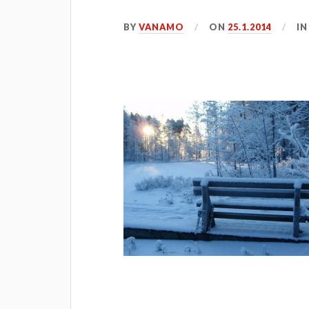
BY
VANAMO
ON
25.1.2014
I