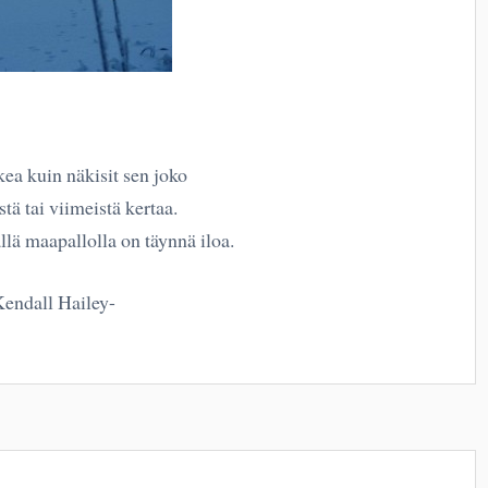
ea kuin näkisit sen joko
ä tai viimeistä kertaa.
ällä maapallolla on täynnä iloa.
Kendall Hailey-