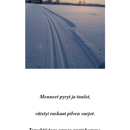
Menneet pyryt ja tuulet,
väistyi raskaat pilven varjot.
Tervehtii taas armas aurinkomme,