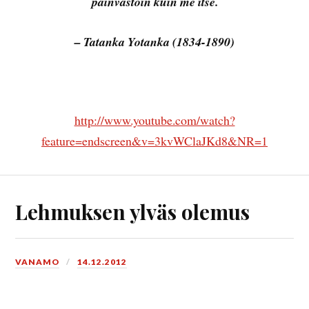
päinvastoin kuin me itse.
– Tatanka Yotanka (1834-1890)
http://www.youtube.com/watch?
feature=endscreen&v=3kvWClaJKd8&NR=1
Lehmuksen ylväs olemus
VANAMO
14.12.2012