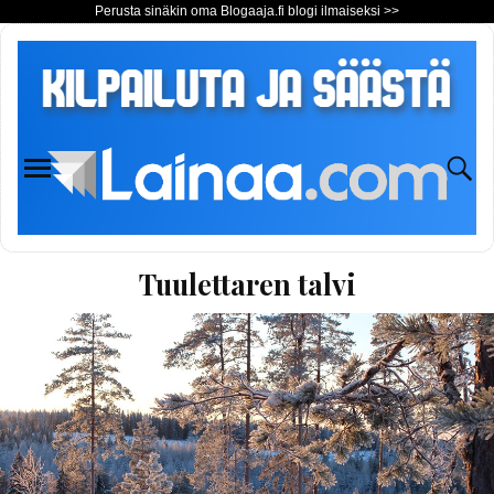
Perusta sinäkin oma Blogaaja.fi blogi ilmaiseksi >>
Tuulettaren talvi