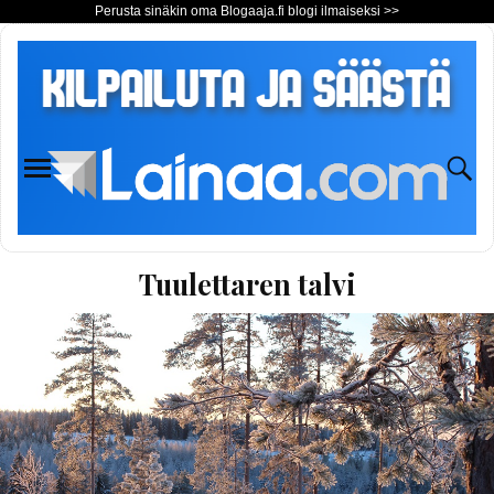
Perusta sinäkin oma Blogaaja.fi blogi ilmaiseksi >>
Tuulettaren talvi