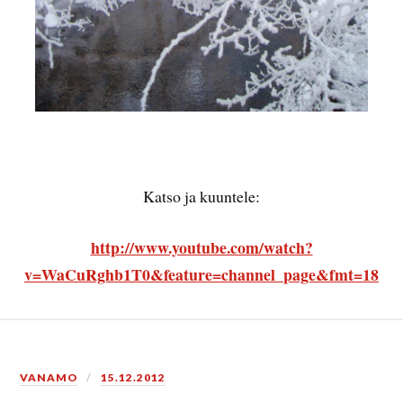
Katso ja kuuntele:
http://www.youtube.com/watch?
v=WaCuRghb1T0&feature=channel_page&fmt=18
VANAMO
15.12.2012